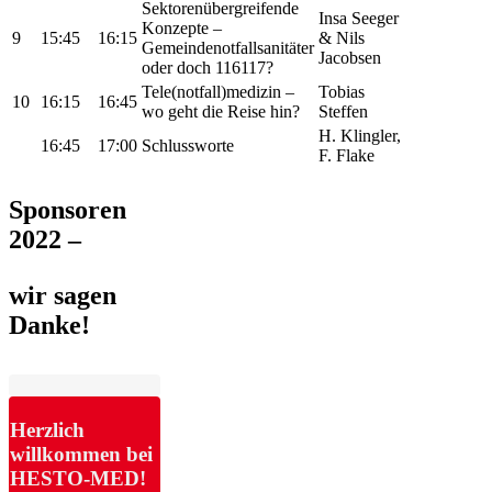
Sektorenübergreifende
Insa Seeger
Konzepte –
9
15:45
16:15
& Nils
Gemeindenotfallsanitäter
Jacobsen
oder doch 116117?
Tele(notfall)medizin –
Tobias
10
16:15
16:45
wo geht die Reise hin?
Steffen
H. Klingler,
16:45
17:00
Schlussworte
F. Flake
Sponsoren
2022 –
wir sagen
Danke!
Herzlich
willkommen bei
HESTO-MED!