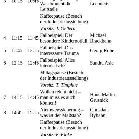
3
10:15
10:45
Was braucht die
Leenderts
Leitstelle
Kaffeepause (Besuch
der Industrieausstellung)
Vorsitz: J. Gellern
Fallbeispiel: Der
Michael
4
11:15
11:45
besondere Kindernotfall
Brackhahn
Fallbeispiel: Das
5
11:45
12:15
Georg Rohe
interessante Trauma
Fallbeispiel: Alles
6
12:15
12:45
Sandra Asic
internistisch?
Mittagspause (Besuch
der Industrieausstellung)
Vorsitz: T. Timphus
Wollen reicht nicht –
Hans-Martin
7
14:15
14:45
man muss es auch
Grusnick
können!
Atemwegssicherung –
Christian
8
14:45
15:15
was ist der Maßstab?
Byhahn
Kaffeepause (Besuch
der Industrieausstellung)
Vorsitz: F. Flake