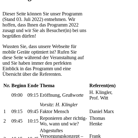
Dieser Seite können Sie unser Programm
(Stand 03. Juli 2022) entnehmen. Wir
hoffen, dass Ihnen das Programm 2022
zusagt und wir Sie als Besucher(in) bei uns
begrüßen dürfen!
Wussten Sie, dass unsere Webseite für
mobile Geräte optimiert ist? Rufen Sie
diese Seite während der Veranstaltung auf
und Sie haben immer den perfekten
Einblick in das Programm und eine
Übersicht über die Referenten.
Nr.
Beginn
Ende
Thema
Referent(en)
H. Klingler,
09:00
09:15
Eröffnung, Grußworte
Prof. Witt
Vorsitz: H. Klingler
1
09:15
09:45
Faktor Mensch
Daniel Marx
Reponieren aber richtig-
Thomas
2
09:45
10:15
Wo, wann und wie?
Henke
Abgestuftes
Versorgungskonzept –
Frank